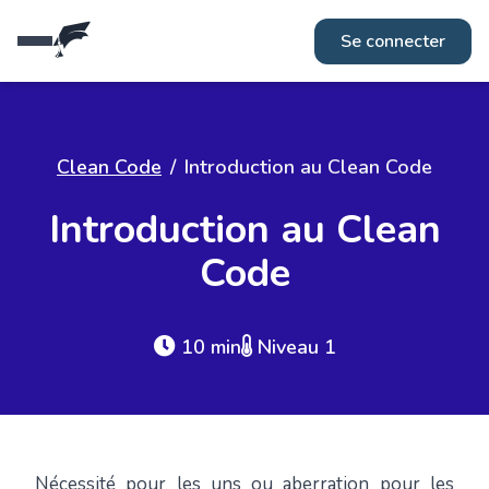
Réseaux
Fiches métiers
Se connecter
Clean Code
/
Introduction au Clean Code
Introduction au Clean
Code
10 min
Niveau 1
Nécessité pour les uns ou aberration pour les