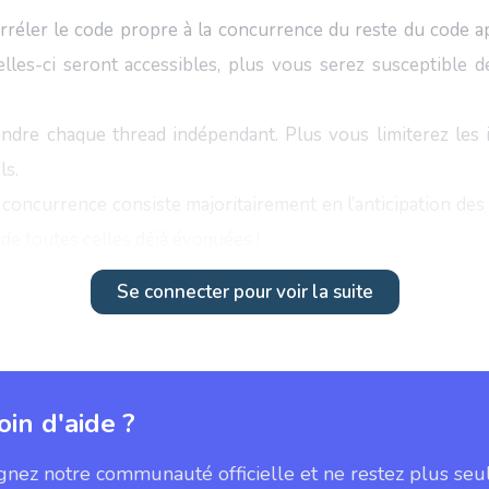
orréler le code propre à la concurrence du reste du code a
lles-ci seront accessibles, plus vous serez susceptible d
ndre chaque thread indépendant. Plus vous limiterez les in
ls.
a concurrence consiste majoritairement en l’anticipation d
 de toutes celles déjà évoquées !
Se connecter pour voir la suite
oin d'aide ?
gnez notre communauté officielle et ne restez plus seu