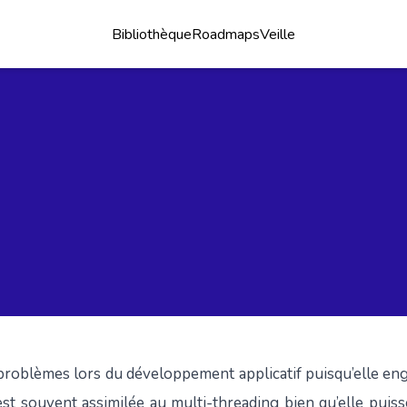
Bibliothèque
Roadmaps
Veille
 problèmes lors du développement applicatif puisqu’elle en
est souvent assimilée au multi-threading bien qu’elle puisse