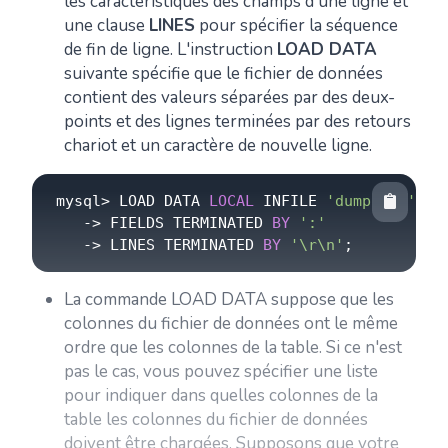
les caractéristiques des champs d'une ligne et
une clause
LINES
pour spécifier la séquence
de fin de ligne. L'instruction
LOAD DATA
suivante spécifie que le fichier de données
contient des valeurs séparées par des deux-
points et des lignes terminées par des retours
chariot et un caractère de nouvelle ligne.
mysql
>
 LOAD DATA 
LOCAL
 INFILE 
'dump.txt'
IN
-
>
 FIELDS TERMINATED 
BY
':'
-
>
 LINES TERMINATED 
BY
'\r\n'
La commande LOAD DATA suppose que les
colonnes du fichier de données ont le même
ordre que les colonnes de la table. Si ce n'est
pas le cas, vous pouvez spécifier une liste
pour indiquer dans quelles colonnes de la
table les colonnes du fichier de données
doivent être chargées. Supposons que votre