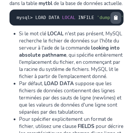
dans la table
mytbl
de la base de données actuelle.
mysql
>
 LOAD DATA 
LOCAL
 INFILE 
'dump.txt'
IN
Si le mot clé
LOCAL
n'est pas présent, MySQL
recherche le fichier de données sur l'hôte du
serveur à l'aide de la commande
looking into
absolute pathname
, qui spécifie entièrement
l'emplacement du fichier, en commençant par
la racine du système de fichiers. MySQL lit le
fichier à partir de l'emplacement donné.
Par défaut,
LOAD DATA
suppose que les
fichiers de données contiennent des lignes
terminées par des sauts de ligne (newlines) et
que les valeurs de données d'une ligne sont
séparées par des tabulations.
Pour spécifier explicitement un format de
fichier, utilisez une clause
FIELDS
pour décrire