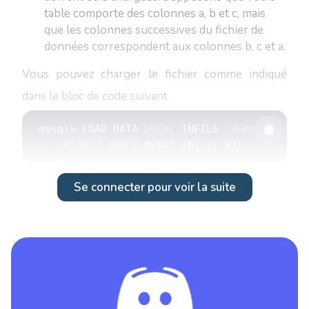
table comporte des colonnes a, b et c, mais
que les colonnes successives du fichier de
données correspondent aux colonnes b, c et a.
Vous pouvez charger le fichier comme indiqué
dans le bloc de code suivant.
mysql
>
 LOAD DATA 
LOCAL
 INFILE 
'dump.txt'
-
>
INTO
TABLE
Se connecter pour voir la suite